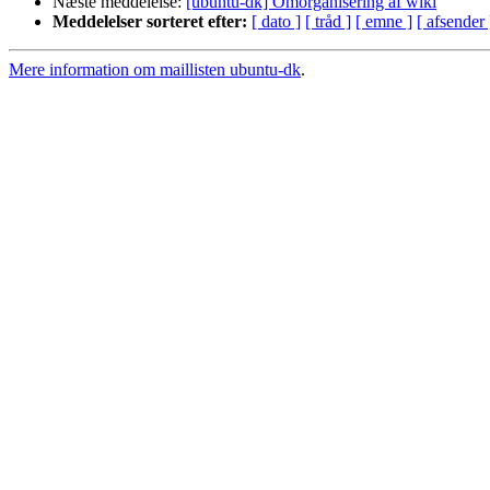
Næste meddelelse:
[ubuntu-dk] Omorganisering af wiki
Meddelelser sorteret efter:
[ dato ]
[ tråd ]
[ emne ]
[ afsender 
Mere information om maillisten ubuntu-dk
.