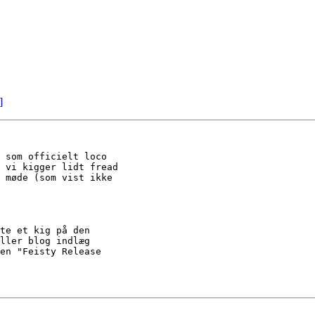
]
 som officielt loco

 vi kigger lidt fread

 møde (som vist ikke

te et kig på den

ller blog indlæg

en "Feisty Release
