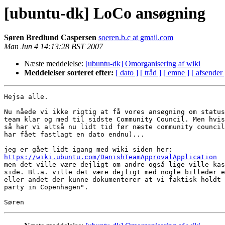
[ubuntu-dk] LoCo ansøgning
Søren Bredlund Caspersen
soeren.b.c at gmail.com
Man Jun 4 14:13:28 BST 2007
Næste meddelelse:
[ubuntu-dk] Omorganisering af wiki
Meddelelser sorteret efter:
[ dato ]
[ tråd ]
[ emne ]
[ afsender 
Hejsa alle.

Nu nåede vi ikke rigtig at få vores ansøgning om status
team klar og med til sidste Community Council. Men hvis
så har vi altså nu lidt tid før næste community council
har fået fastlagt en dato endnu)...

https://wiki.ubuntu.com/DanishTeamApprovalApplication

men det ville være dejligt om andre også lige ville kas
side. Bl.a. ville det være dejligt med nogle billeder e
eller andet der kunne dokumenterer at vi faktisk holdt 
party in Copenhagen".
