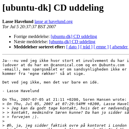
[ubuntu-dk] CD uddeling
Lasse Havelund
lasse at havelund.org
Tor Jul 5 20:37:37 BST 2007
Forrige meddelelse:
[ubuntu-dk] CD uddeling
Næste meddelelse:
[ubuntu-dk] CD uddeling
Meddelelser sorteret efter:
[ dato ]
[ tråd ]
[ emne ]
[ afsender 
Ja---nu ved jeg ikke hvor stort et involvement du har i
(udover at du har en @canonical.com og en @ubuntu.com

-email), men spørgsmålet er om sandsynligheden ikke er 
kommer fra 'egne rækker' så at sige.

Det ved jeg ikke, men det var bare en idé.

- Lasse Havelund

On Thu, 2007-07-05 at 21:11 +0200, Soren Hansen wrote:

>
>
>
>
>
>