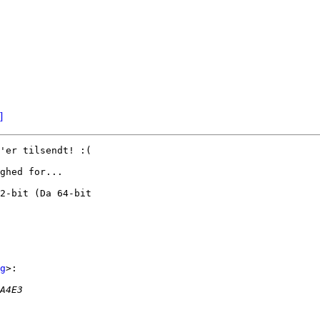
]
'er tilsendt! :(

ghed for...

2-bit (Da 64-bit

g
>:
