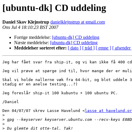
[ubuntu-dk] CD uddeling
Daniel Skov Klejnstrup
danielklejnstrup at gmail.com
Ons Jul 4 18:10:23 BST 2007
Forrige meddelelse:
[ubuntu-dk] CD uddeling
Næste meddelelse:
[ubuntu-dk] CD uddeling
Meddelelser sorteret efter:
[ dato ]
[ tråd ]
[ emne ]
[ afsender 
Jeg har fået svar fra ship-it, og vi kan ikke få 400 cd
Jeg vil prøve at spørge ind til, hvor mange der er muli
Skal vi holde nallerne væk fra 64-bit, og blot uddele 3
stadig er en anelse testing...?)

Jeg foreslår ship-it 100 kubuntu + 100 ubuntu PC.

/Daniel

Den 04/07/07 skrev Lasse Havelund <
lasse at havelund.or
>
>
>
>