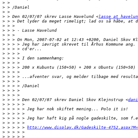
>
>
>
>
 > Den 02/07/07 skrev Lasse Havelund <
lasse at havelun
>
>
>
>
>
>
>
>
>
>
>
>
>
>
>
>
>
>
 > > > Den 02/07/07 skrev Daniel Skov Klejnstrup <
dani
>
>
>
>
>
>
 > > > > 
http://www.display.dk/Gadeskilte-4752.aspx?M=
>
>