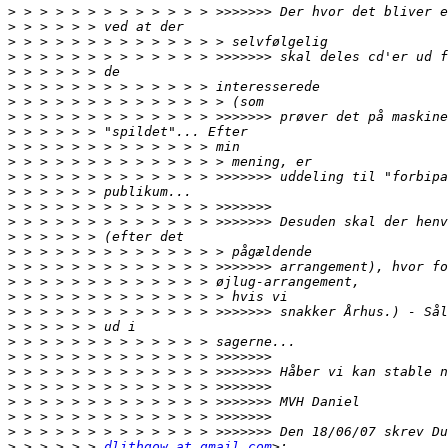
>
>
>
>
>
>
>
>
>
>
>
>
>
>
>
>
>
>
>
>
>
>
>
>
>
>
>
>
>
>
 > > > > > 
dlithgow at gmail.com