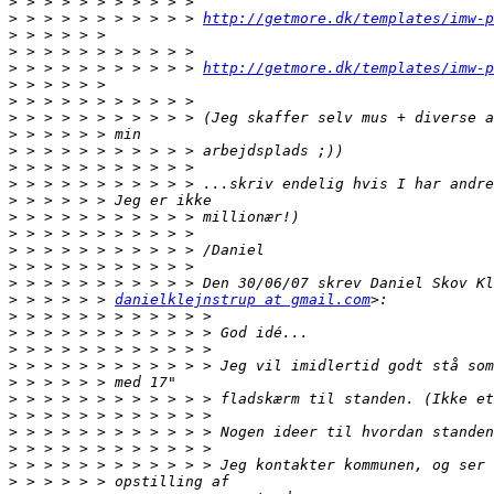
>
>
 > > > > > > > > > > 
http://getmore.dk/templates/imw-p
>
>
>
 > > > > > > > > > > 
http://getmore.dk/templates/imw-p
>
>
>
>
>
>
>
>
>
>
>
>
>
>
 > > > > > 
danielklejnstrup at gmail.com
>
>
>
>
>
>
>
>
>
>
>