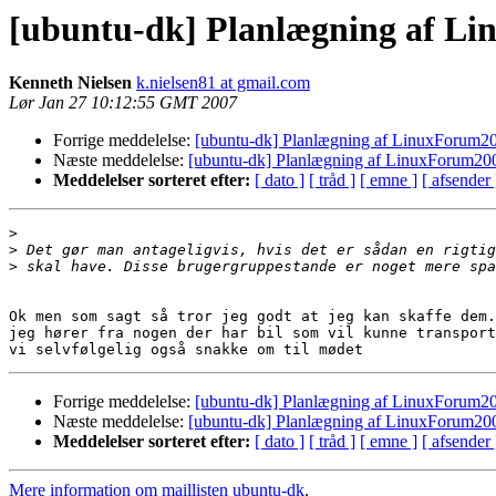
[ubuntu-dk] Planlægning af L
Kenneth Nielsen
k.nielsen81 at gmail.com
Lør Jan 27 10:12:55 GMT 2007
Forrige meddelelse:
[ubuntu-dk] Planlægning af LinuxForum2
Næste meddelelse:
[ubuntu-dk] Planlægning af LinuxForum20
Meddelelser sorteret efter:
[ dato ]
[ tråd ]
[ emne ]
[ afsender 
>
>
>
Ok men som sagt så tror jeg godt at jeg kan skaffe dem.
jeg hører fra nogen der har bil som vil kunne transport
Forrige meddelelse:
[ubuntu-dk] Planlægning af LinuxForum2
Næste meddelelse:
[ubuntu-dk] Planlægning af LinuxForum20
Meddelelser sorteret efter:
[ dato ]
[ tråd ]
[ emne ]
[ afsender 
Mere information om maillisten ubuntu-dk
.