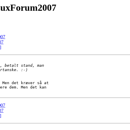
inuxForum2007
007
07
]
 Men det kræver så at

ere dem. Men det kan

007
07
]