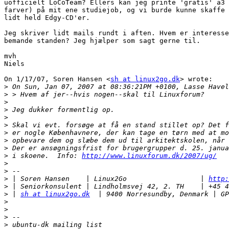
uofficielt LoCoTeam? Ellers kan jeg printe 'gratis' a3 
farver) på mit ene studiejob, og vi burde kunne skaffe 
lidt held Edgy-CD'er.

Jeg skriver lidt mails rundt i aften. Hvem er interesse
bemande standen? Jeg hjælper som sagt gerne til.

mvh

Niels

On 1/17/07, Soren Hansen <
sh at linux2go.dk
> wrote:

>
>
>
>
>
>
>
>
>
>
 i skoene.  Info: 
http://www.linuxforum.dk/2007/ug/
>
>
>
 | Soren Hansen    | Linux2Go                  | 
http:
>
>
 | 
sh at linux2go.dk
>
>
>
>