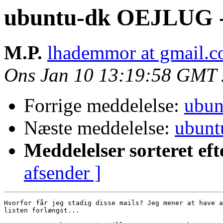
ubuntu-dk OEJLUG -
M.P.
lhademmor at gmail.
Ons Jan 10 13:19:58 GMT
Forrige meddelelse:
ubun
Næste meddelelse:
ubunt
Meddelelser sorteret eft
afsender ]
Hvorfor får jeg stadig disse mails? Jeg mener at have a
listen forlængst...
