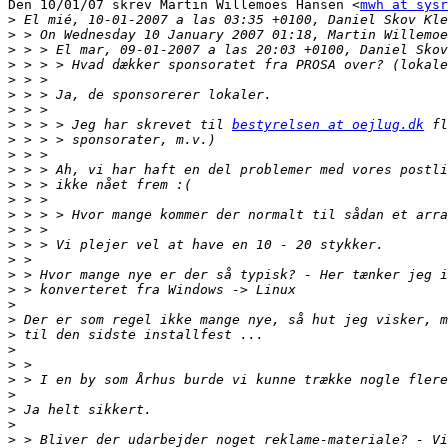
Den 10/01/07 skrev Martin Willemoes Hansen <
mwh at sysr
>
>
>
>
>
>
>
>
 > > > Jeg har skrevet til 
bestyrelsen at oejlug.dk
>
>
>
>
>
>
>
>
>
>
>
>
>
>
>
>
>
>
>
>
>