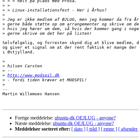
>
>
>
>
>
>
>
>
Selvfølgelig, og forresten skynd dig at blive medlem, d
og giver et signal om at der rent faktisk er mange der 
i Østjylland.

>
>
>
>
http://www.modspil.dk
>
>
-- 

Martin Willemoes Hansen

Forrige meddelelse:
ubuntu-dk OEJLUG - anyone?
Næste meddelelse:
ubuntu-dk OEJLUG - anyone?
Meddelelser sorteret efter:
[ dato ]
[ tråd ]
[ emne ]
[ afsender 