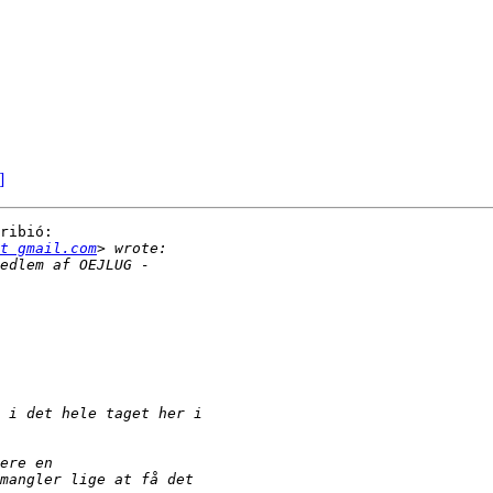
]
ribió:

t gmail.com