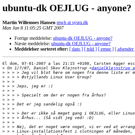
ubuntu-dk OEJLUG - anyone?
Martin Willemoes Hansen
mwh at sysrq.dk
Man Jan 8 11:05:25 GMT 2007
Forrige meddelelse:
ubuntu-dk OEJLUG - anyone?
Næste meddelelse:
ubuntu-dk OEJLUG - anyone?
Meddelelser sorteret efter:
[ dato ]
[ tråd ]
[ emne ]
[ afsender 
El dom, 07-01-2007 a las 21:15 +0100, Carsten Agger esc
>
 On 1/7/07, Daniel Skov Klejnstrup <
danielklejnstrup a
>
>
>
>
>
>
>
>
>
>
>
>
>
>