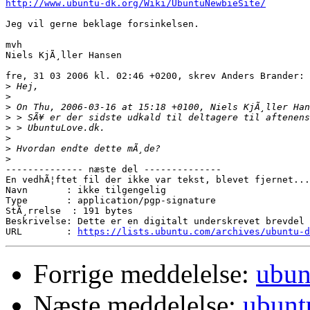
http://www.ubuntu-dk.org/Wiki/UbuntuNewbieSite/
Jeg vil gerne beklage forsinkelsen.

mvh

Niels KjÃ¸ller Hansen

fre, 31 03 2006 kl. 02:46 +0200, skrev Anders Brander:

>
>
>
>
>
>
>
>
-------------- næste del --------------

En vedhÃ¦ftet fil der ikke var tekst, blevet fjernet...

Navn       : ikke tilgengelig

Type       : application/pgp-signature

StÃ¸rrelse  : 191 bytes

Beskrivelse: Dette er en digitalt underskrevet brevdel

URL        : 
https://lists.ubuntu.com/archives/ubuntu-d
Forrige meddelelse:
ubun
Næste meddelelse:
ubunt