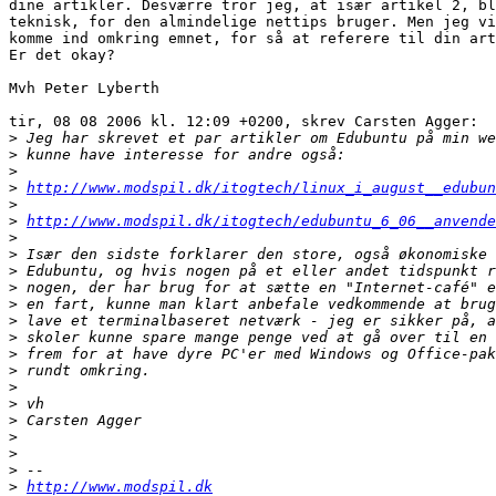
dine artikler. Desværre tror jeg, at især artikel 2, bl
teknisk, for den almindelige nettips bruger. Men jeg vi
komme ind omkring emnet, for så at referere til din art
Er det okay?

Mvh Peter Lyberth

tir, 08 08 2006 kl. 12:09 +0200, skrev Carsten Agger:

>
>
>
>
http://www.modspil.dk/itogtech/linux_i_august__edubun
>
>
http://www.modspil.dk/itogtech/edubuntu_6_06__anvende
>
>
>
>
>
>
>
>
>
>
>
>
>
>
>
>
http://www.modspil.dk