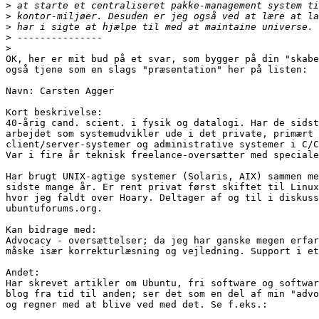
>
>
>
>
>
OK, her er mit bud på et svar, som bygger på din "skabe
også tjene som en slags "præsentation" her på listen:

Navn: Carsten Agger

Kort beskrivelse:

40-årig cand. scient. i fysik og datalogi. Har de sidst
arbejdet som systemudvikler ude i det private, primært 
client/server-systemer og administrative systemer i C/C
Var i fire år teknisk freelance-oversætter med speciale
Har brugt UNIX-agtige systemer (Solaris, AIX) sammen me
sidste mange år. Er rent privat først skiftet til Linux
hvor jeg faldt over Hoary. Deltager af og til i diskuss
ubuntuforums.org.

Kan bidrage med:

Advocacy - oversættelser; da jeg har ganske megen erfar
måske især korrekturlæsning og vejledning. Support i et
Andet:

Har skrevet artikler om Ubuntu, fri software og softwar
blog fra tid til anden; ser det som en del af min "advo
og regner med at blive ved med det. Se f.eks.:
