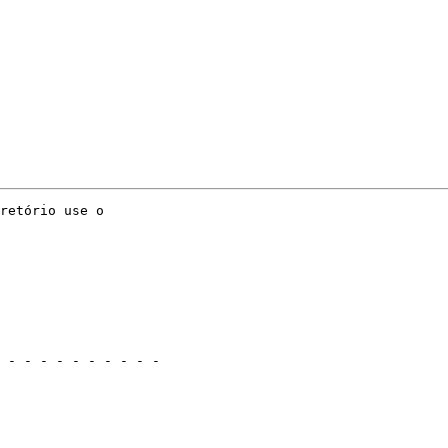
retório use o

 - - - - - - - - - -
