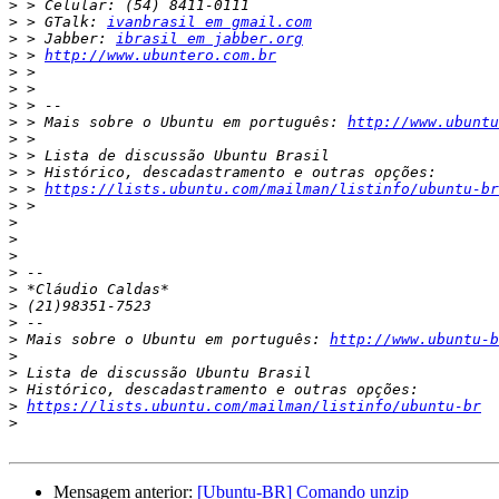
>
>
 > GTalk: 
ivanbrasil em gmail.com
>
 > Jabber: 
ibrasil em jabber.org
>
 > 
http://www.ubuntero.com.br
>
>
>
>
 > Mais sobre o Ubuntu em português: 
http://www.ubuntu
>
>
>
>
 > 
https://lists.ubuntu.com/mailman/listinfo/ubuntu-br
>
>
>
>
>
>
>
>
>
 Mais sobre o Ubuntu em português: 
http://www.ubuntu-b
>
>
>
>
https://lists.ubuntu.com/mailman/listinfo/ubuntu-br
>
Mensagem anterior:
[Ubuntu-BR] Comando unzip