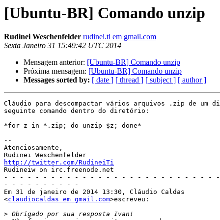
[Ubuntu-BR] Comando unzip
Rudinei Weschenfelder
rudinei.ti em gmail.com
Sexta Janeiro 31 15:49:42 UTC 2014
Mensagem anterior:
[Ubuntu-BR] Comando unzip
Próxima mensagem:
[Ubuntu-BR] Comando unzip
Messages sorted by:
[ date ]
[ thread ]
[ subject ]
[ author ]
Cláudio para descompactar vários arquivos .zip de um di
seguinte comando dentro do diretório:

*for z in *.zip; do unzip $z; done*

-- 

Atenciosamente,

http://twitter.com/RudineiTi

Rudineiw on irc.freenode.net

- - - - - - - - - - - - - - - - - - - - - - - - - - - -
- - - - - - - - - -

Em 31 de janeiro de 2014 13:30, Cláudio Caldas

<
claudiocaldas em gmail.com
>escreveu:

>