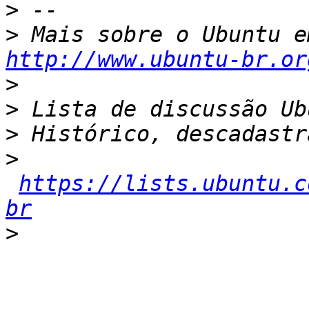
>
>
http://www.ubuntu-br.or
>
>
>
>
https://lists.ubuntu.c
br
>