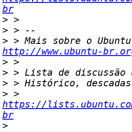
br
>
>
>
http://www.ubuntu-br.or
>
>
>
>
 > 
https://lists.ubuntu.co
br
>