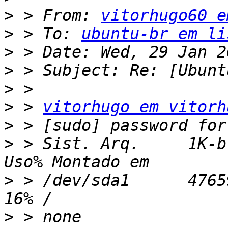
>
 > From: 
vitorhugo60 e
>
 > To: 
ubuntu-br em li
>
>
>
>
 > 
vitorhugo em vitorh
>
>
 > Sist. Arq.     1K-b
>
 > /dev/sda1      47659
>
 > none                