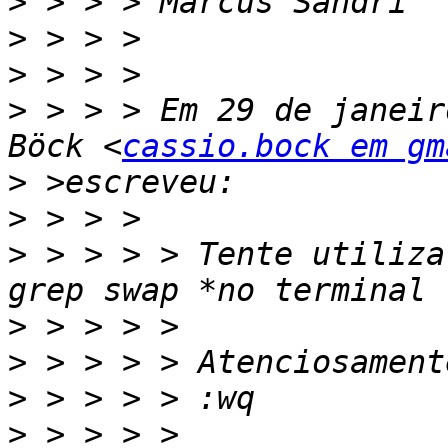
>
>
>
>
 > > > Em 29 de janeir
Böck <
cassio.bock em gm
>
>
>
 > > > > Tente utiliza
>
>
>
>