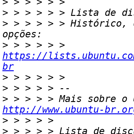
>
>
>
 > > > > > Histórico, 
>
 > > > > > 
https://lists.ubuntu.co
br
>
>
>
http://www.ubuntu-br.or
>
>