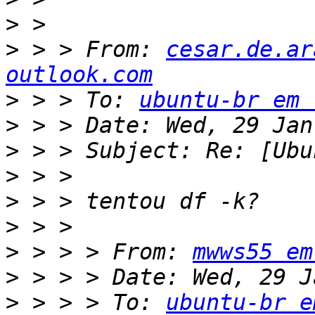
>
>
 > > From: 
cesar.de.ar
outlook.com
>
 > > To: 
ubuntu-br em 
>
>
>
>
>
>
 > > > From: 
mwws55 em
>
>
 > > > To: 
ubuntu-br e