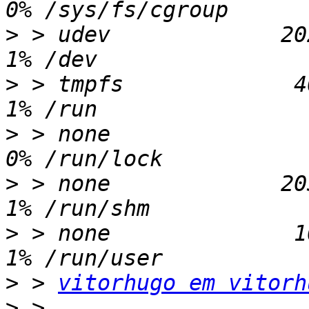
>
 > udev             202
>
 > tmpfs             40
>
 > none                
>
 > none             203
>
 > none              10
>
 > 
vitorhugo em vitorh
>