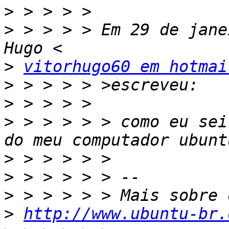
>
>
 > > > > Em 29 de jane
>
vitorhugo60 em hotmai
>
>
>
 > > > > > como eu sei
>
>
>
>
http://www.ubuntu-br.