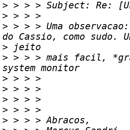
>
>
>
 > > > Uma observacao:
>
>
 > > > mais facil, *gr
>
>
>
>
>