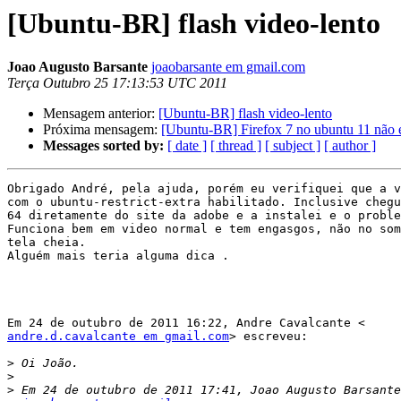
[Ubuntu-BR] flash video-lento
Joao Augusto Barsante
joaobarsante em gmail.com
Terça Outubro 25 17:13:53 UTC 2011
Mensagem anterior:
[Ubuntu-BR] flash video-lento
Próxima mensagem:
[Ubuntu-BR] Firefox 7 no ubuntu 11 não 
Messages sorted by:
[ date ]
[ thread ]
[ subject ]
[ author ]
Obrigado André, pela ajuda, porém eu verifiquei que a v
com o ubuntu-restrict-extra habilitado. Inclusive chegu
64 diretamente do site da adobe e a instalei e o proble
Funciona bem em video normal e tem engasgos, não no som
tela cheia.

Alguém mais teria alguma dica .

andre.d.cavalcante em gmail.com
> escreveu:

>
>
>