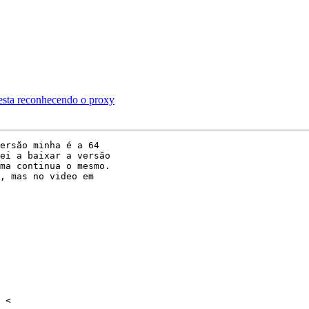
esta reconhecendo o proxy
ersão minha é a 64

ei a baixar a versão

ma continua o mesmo.

, mas no video em
