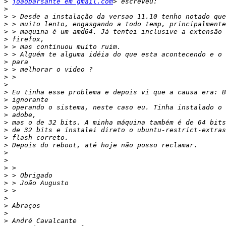
>
joaobarsante em gmail.com
>
>
>
>
>
>
>
>
>
>
>
>
>
>
>
>
>
>
>
>
>
>
>
>
>
>
>
>
>