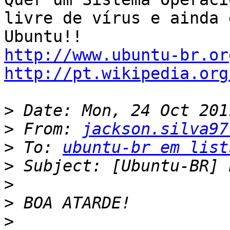
livre de vírus e ainda 
http://www.ubuntu-br.or
http://pt.wikipedia.org
>
>
 From: 
jackson.silva97
>
 To: 
ubuntu-br em list
>
>
>
>