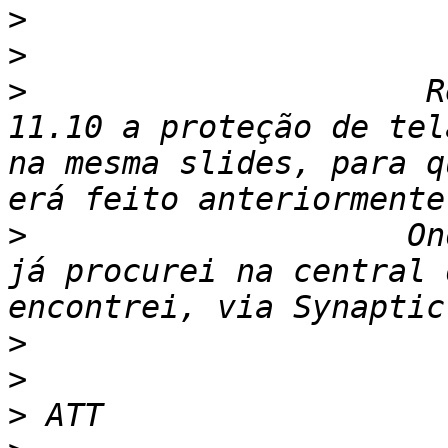
>
>
>
                     R
11.10 a proteção de tela
na mesma slides, para q
>
                    On
já procurei na central 
>
>
>