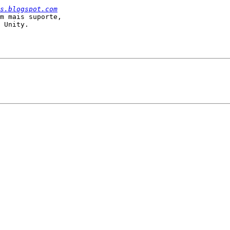
s.blogspot.com
m mais suporte, 

 Unity.
