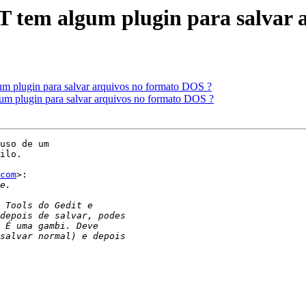
 tem algum plugin para salvar 
 plugin para salvar arquivos no formato DOS ?
m plugin para salvar arquivos no formato DOS ?
uso de um

ilo.

com
>:
