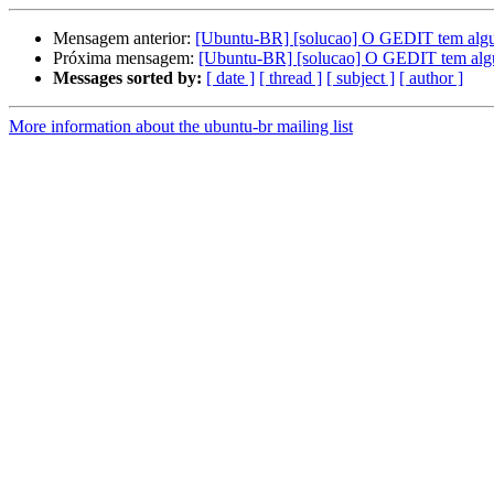
Mensagem anterior:
[Ubuntu-BR] [solucao] O GEDIT tem algum
Próxima mensagem:
[Ubuntu-BR] [solucao] O GEDIT tem algu
Messages sorted by:
[ date ]
[ thread ]
[ subject ]
[ author ]
More information about the ubuntu-br mailing list