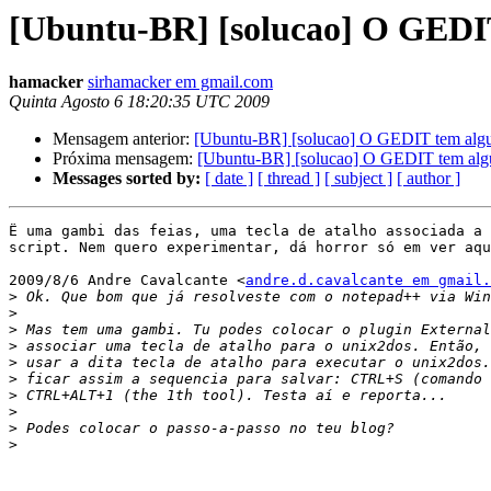
[Ubuntu-BR] [solucao] O GEDIT
hamacker
sirhamacker em gmail.com
Quinta Agosto 6 18:20:35 UTC 2009
Mensagem anterior:
[Ubuntu-BR] [solucao] O GEDIT tem algum
Próxima mensagem:
[Ubuntu-BR] [solucao] O GEDIT tem algu
Messages sorted by:
[ date ]
[ thread ]
[ subject ]
[ author ]
Ë uma gambi das feias, uma tecla de atalho associada a 
script. Nem quero experimentar, dá horror só em ver aqu
2009/8/6 Andre Cavalcante <
andre.d.cavalcante em gmail.
>
>
>
>
>
>
>
>
>
>