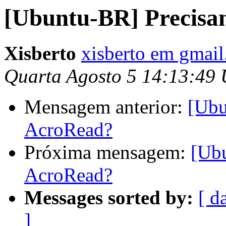
[Ubuntu-BR] Precisa
Xisberto
xisberto em gmai
Quarta Agosto 5 14:13:49
Mensagem anterior:
[Ubu
AcroRead?
Próxima mensagem:
[Ub
AcroRead?
Messages sorted by:
[ d
]