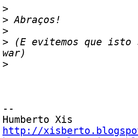
>
>
>
>
 (E evitemos que isto 
>
-- 

http://xisberto.blogspo