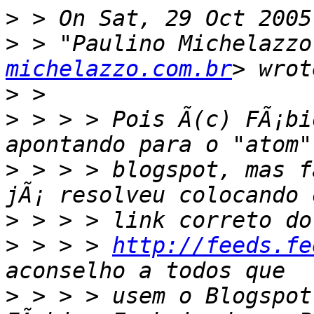
>
>
 > "Paulino Michelazzo
michelazzo.com.br
>
>
 > > > Pois Ã(c) FÃ¡bi
>
 > > > blogspot, mas f
>
>
 > > > 
http://feeds.fe
>
 > > > usem o Blogspot