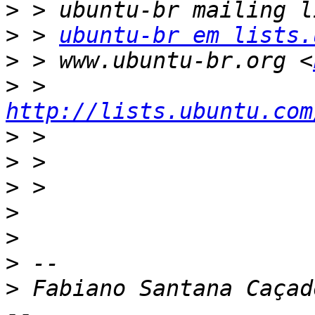
>
>
 > 
ubuntu-br em lists.
>
 > www.ubuntu-br.org <
>
 > 
http://lists.ubuntu.com
>
>
>
>
>
>
>
-- 
