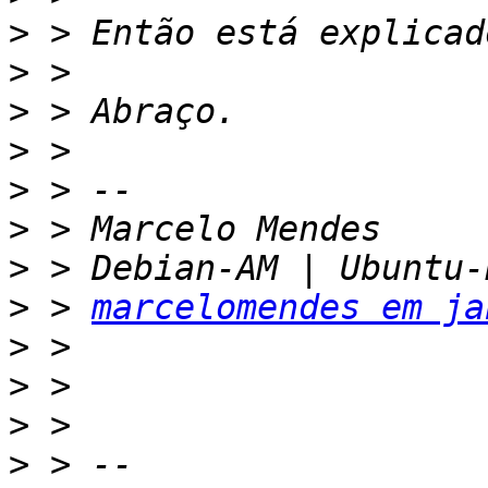
>
>
>
>
>
>
>
>
 > 
marcelomendes em ja
>
>
>
>