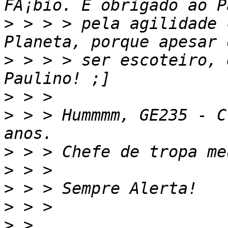
>
 > > > pela agilidade 
>
 > > > ser escoteiro, 
>
>
 > > Hummmm, GE235 - C
>
>
>
>
>