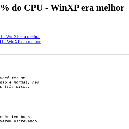
0% do CPU - WinXP era melhor
 - WinXP era melhor
 - WinXP era melhor
mbém tem bugs,

verem escrevendo
