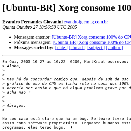
[Ubuntu-BR] Xorg consome 10
Evandro Fernandes Giovanini
evandrofg em ig.com.br
Quinta Outubro 27 18:56:58 UTC 2005
Mensagem anterior:
[Ubuntu-BR] Xorg consome 100% do CPU
Próxima mensagem:
[Ubuntu-BR] Xorg consome 100% do CPU
Messages sorted by:
[ date ]
[ thread ]
[ subject ]
[ author ]
Em Qui, 2005-10-27 às 10:22 -0200, KurtKraut escreveu:

>
>
>
>
>
>
>
>
>
>
>
No seu caso está claro que há um bug. Software livre ta
assim como software proprietário. Enquanto humanos esti
programas, eles terão bugs. ;)
