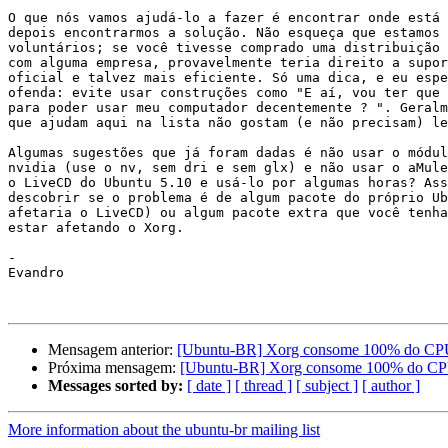
O que nós vamos ajudá-lo a fazer é encontrar onde está 
depois encontrarmos a solução. Não esqueça que estamos 
voluntários; se você tivesse comprado uma distribuição 
com alguma empresa, provavelmente teria direito a supor
oficial e talvez mais eficiente. Só uma dica, e eu espe
ofenda: evite usar construções como "E aí, vou ter que 
para poder usar meu computador decentemente ? ". Geralm
que ajudam aqui na lista não gostam (e não precisam) le
Algumas sugestões que já foram dadas é não usar o módul
nvidia (use o nv, sem dri e sem glx) e não usar o aMule
o LiveCD do Ubuntu 5.10 e usá-lo por algumas horas? Ass
descobrir se o problema é de algum pacote do próprio Ub
afetaria o LiveCD) ou algum pacote extra que você tenha
estar afetando o Xorg.

-

Evandro

Mensagem anterior:
[Ubuntu-BR] Xorg consome 100% do CPU
Próxima mensagem:
[Ubuntu-BR] Xorg consome 100% do CPU
Messages sorted by:
[ date ]
[ thread ]
[ subject ]
[ author ]
More information about the ubuntu-br mailing list