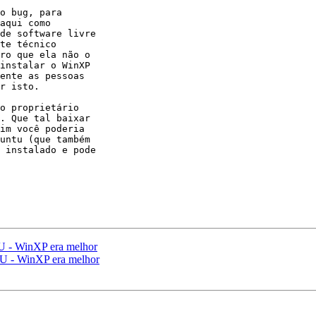
o bug, para

aqui como

de software livre

te técnico

ro que ela não o

instalar o WinXP

ente as pessoas

r isto.

o proprietário

. Que tal baixar

im você poderia

untu (que também

 instalado e pode

 - WinXP era melhor
 - WinXP era melhor