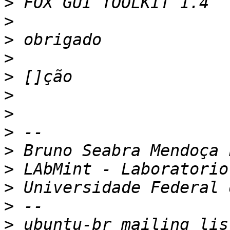
>
>
>
>
>
>
>
>
>
>
>
>
>