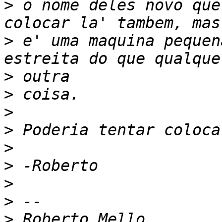
>
 o nome deles novo que
>
 e' uma maquina pequen
>
>
>
>
>
>
>
>
>