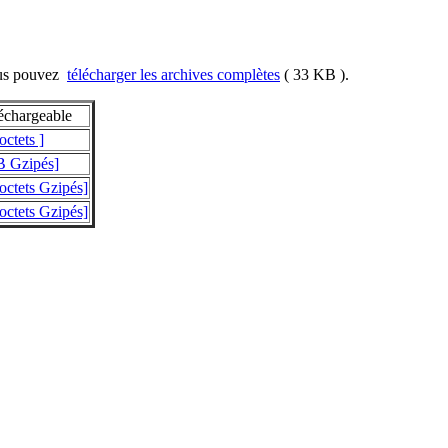
us pouvez
télécharger les archives complètes
( 33 KB ).
léchargeable
octets ]
B Gzipés]
octets Gzipés]
octets Gzipés]