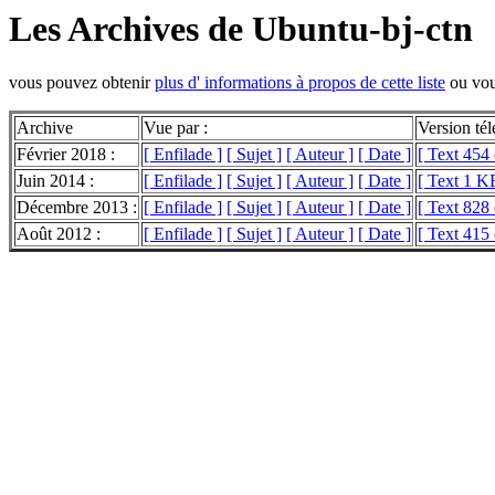
Les Archives de Ubuntu-bj-ctn
vous pouvez obtenir
plus d' informations à propos de cette liste
ou vo
Archive
Vue par :
Version té
Février 2018 :
[ Enfilade ]
[ Sujet ]
[ Auteur ]
[ Date ]
[ Text 454 
Juin 2014 :
[ Enfilade ]
[ Sujet ]
[ Auteur ]
[ Date ]
[ Text 1 K
Décembre 2013 :
[ Enfilade ]
[ Sujet ]
[ Auteur ]
[ Date ]
[ Text 828 
Août 2012 :
[ Enfilade ]
[ Sujet ]
[ Auteur ]
[ Date ]
[ Text 415 