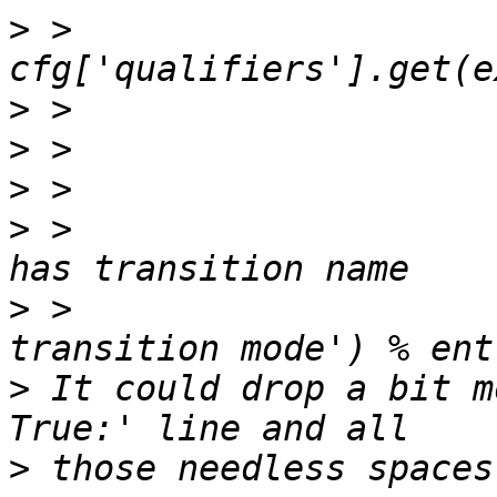
>
 >                    
>
>
>
>
 >                    
>
 >                    
>
 It could drop a bit m
>