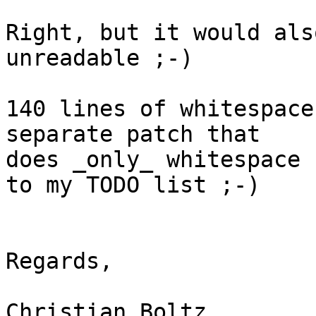
Right, but it would als
unreadable ;-)

140 lines of whitespace
separate patch that 

does _only_ whitespace 
to my TODO list ;-)

Regards,

Christian Boltz
