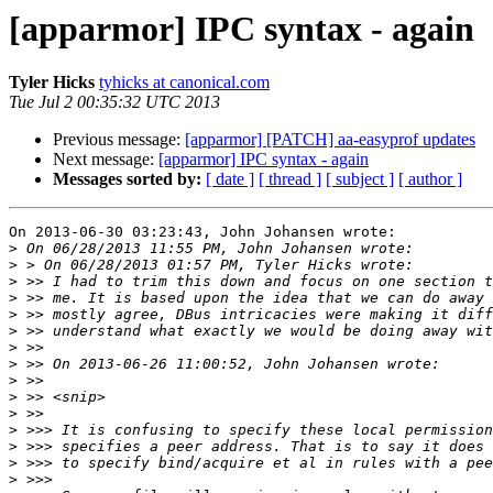
[apparmor] IPC syntax - again
Tyler Hicks
tyhicks at canonical.com
Tue Jul 2 00:35:32 UTC 2013
Previous message:
[apparmor] [PATCH] aa-easyprof updates
Next message:
[apparmor] IPC syntax - again
Messages sorted by:
[ date ]
[ thread ]
[ subject ]
[ author ]
On 2013-06-30 03:23:43, John Johansen wrote:

>
>
>
>
>
>
>
>
>
>
>
>
>
>
>