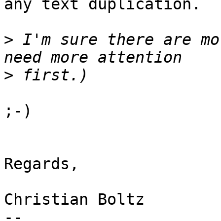
any text duplication.

>
 I'm sure there are mo
>
;-)

Regards,

Christian Boltz

-- 
